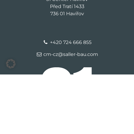
Před Tratí 1433
736 01 Havířov
+420 724 666 855
cm-cz@saller-bau.com
© 2026 S1 Havirov
Kontakt
Identifikační údaje
Ochrana